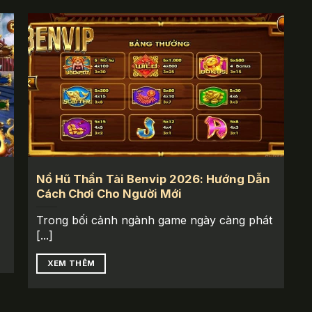
Nổ Hũ Thần Tài Benvip 2026: Hướng Dẫn
Cách Chơi Cho Người Mới
Trong bối cảnh ngành game ngày càng phát
[...]
XEM THÊM