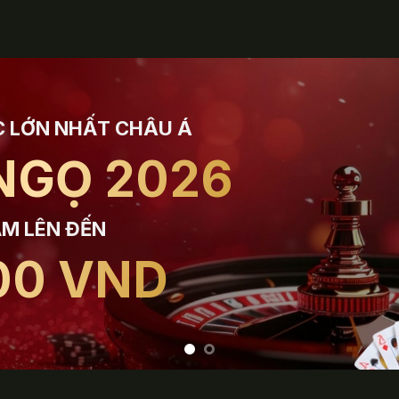
C LỚN NHẤT CHÂU Á
NGỌ 2026
M LÊN ĐẾN
00 VND