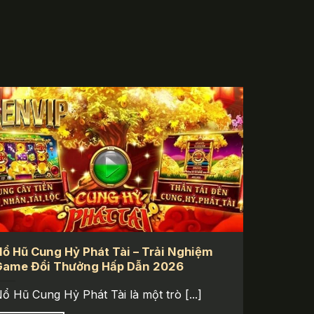
Nổ Hũ Cung Hỷ Phát Tài – Trải Nghiệm
Game Đổi Thưởng Hấp Dẫn 2026
ổ Hũ Cung Hỷ Phát Tài là một trò [...]