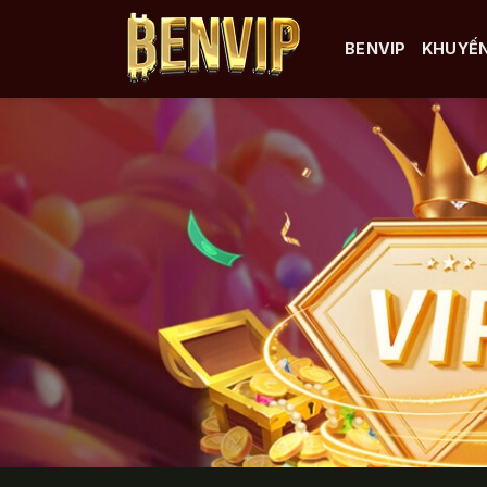
Bỏ
qua
BENVIP
KHUYẾN
nội
dung