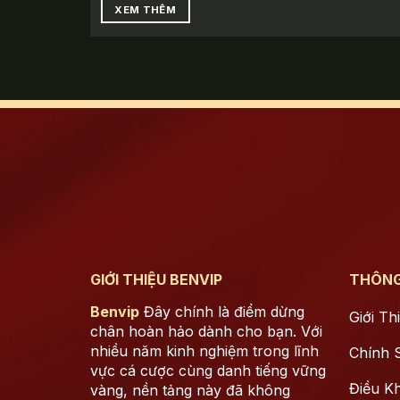
XEM THÊM
GIỚI THIỆU BENVIP
THÔNG
Benvip
Đây chính là điểm dừng
Giới Th
chân hoàn hảo dành cho bạn. Với
nhiều năm kinh nghiệm trong lĩnh
Chính 
vực cá cược cùng danh tiếng vững
Điều K
vàng, nền tảng này đã không