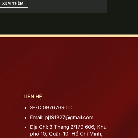
XEM THÊM
LIÊN HỆ
SĐT:
0976769000
Email:
pj191827@gmail.com
Địa Chỉ:
3 Tháng 2/179 606, Khu
phố 10, Quận 10, Hồ Chí Minh,