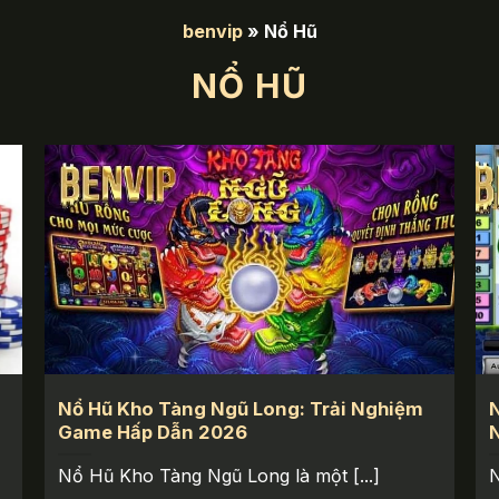
benvip
»
Nổ Hũ
NỔ HŨ
Nổ Hũ Kho Tàng Ngũ Long: Trải Nghiệm
Game Hấp Dẫn 2026
Nổ Hũ Kho Tàng Ngũ Long là một [...]
N