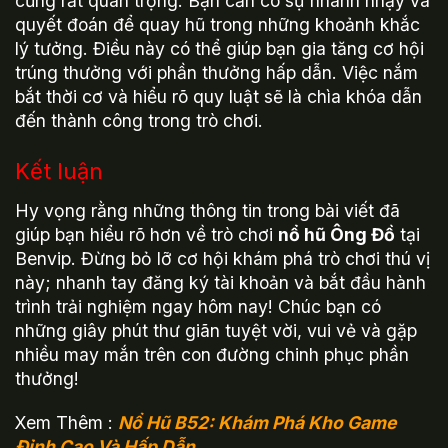
cũng rất quan trọng. Bạn cần có sự nhanh nhạy và
quyết đoán để quay hũ trong những khoảnh khắc
lý tưởng. Điều này có thể giúp bạn gia tăng cơ hội
trúng thưởng với phần thưởng hấp dẫn. Việc nắm
bắt thời cơ và hiểu rõ quy luật sẽ là chìa khóa dẫn
đến thành công trong trò chơi.
Kết luận
Hy vọng rằng những thông tin trong bài viết đã
giúp bạn hiểu rõ hơn về trò chơi
nổ hũ Ông Đồ
tại
Benvip. Đừng bỏ lỡ cơ hội khám phá trò chơi thú vị
này; nhanh tay đăng ký tài khoản và bắt đầu hành
trình trải nghiệm ngay hôm nay! Chúc bạn có
những giây phút thư giãn tuyệt vời, vui vẻ và gặp
nhiều may mắn trên con đường chinh phục phần
thưởng!
Xem Thêm :
Nổ Hũ B52: Khám Phá Kho Game
Đỉnh Cao Và Hấp Dẫn