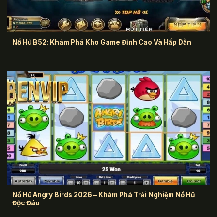
Nổ Hũ B52: Khám Phá Kho Game Đỉnh Cao Và Hấp Dẫn
Nổ Hũ Angry Birds 2026 – Khám Phá Trải Nghiệm Nổ Hũ
Độc Đáo