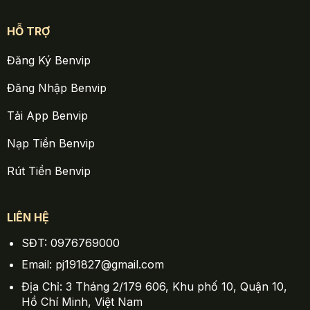
HỖ TRỢ
Đăng Ký Benvip
Đăng Nhập Benvip
Tải App Benvip
Nạp Tiền Benvip
Rút Tiền Benvip
LIÊN HỆ
SĐT:
0976769000
Email:
pj191827@gmail.com
Địa Chỉ:
3 Tháng 2/179 606, Khu phố 10, Quận 10,
Hồ Chí Minh, Việt Nam