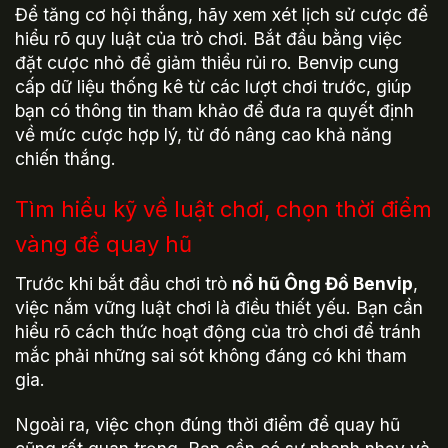
Để tăng cơ hội thắng, hãy xem xét lịch sử cược để
hiểu rõ quy luật của trò chơi. Bắt đầu bằng việc
đặt cược nhỏ để giảm thiểu rủi ro. Benvip cung
cấp dữ liệu thống kê từ các lượt chơi trước, giúp
bạn có thông tin tham khảo để đưa ra quyết định
về mức cược hợp lý, từ đó nâng cao khả năng
chiến thắng.
Tìm hiểu kỹ về luật chơi, chọn thời điểm
vàng để quay hũ
Trước khi bắt đầu chơi trò
nổ hũ Ông Đồ Benvip
,
việc nắm vững luật chơi là điều thiết yếu. Bạn cần
hiểu rõ cách thức hoạt động của trò chơi để tránh
mắc phải những sai sót không đáng có khi tham
gia.
Ngoài ra, việc chọn đúng thời điểm để quay hũ