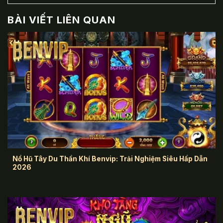
BÀI VIẾT LIÊN QUAN
Nổ Hũ Tây Du Thần Khí Benvip: Trải Nghiệm Siêu Hấp Dẫn
2026