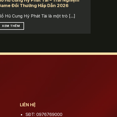
Nổ Hũ Cung Hỷ Phát Tài – Trải Nghiệm
Game Đổi Thưởng Hấp Dẫn 2026
ổ Hũ Cung Hỷ Phát Tài là một trò [...]
XEM THÊM
LIÊN HỆ
SĐT:
0976769000