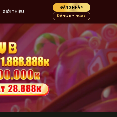
ĐĂNG NHẬP
GIỚI THIỆU
ĐĂNG KÝ NGAY