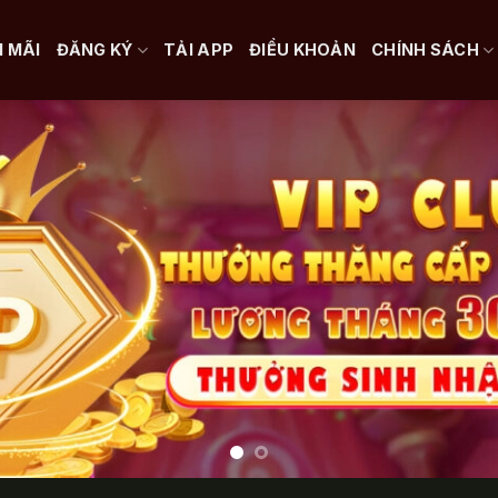
 MÃI
ĐĂNG KÝ
TẢI APP
ĐIỀU KHOẢN
CHÍNH SÁCH