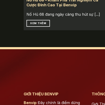
Đỉnh
Nổ Hũ 68 – Khám Phá Trải Nghiệm Cá
Cược Đỉnh Cao Tại Benvip
ững [...]
Nổ Hũ 68 đang ngày càng thu hút sự [...]
XEM THÊM
GIỚI THIỆU BENVIP
THÔNG
Benvip
Đây chính là điểm dừng
Giới Th